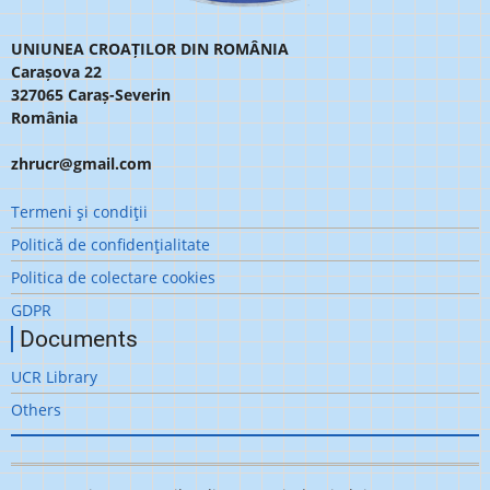
UNIUNEA CROAȚILOR DIN ROMÂNIA
Carașova 22
327065 Caraș-Severin
România
zhrucr@gmail.com
Meniu
Termeni şi condiţii
subsol
Politică de confidenţialitate
Politica de colectare cookies
GDPR
Documents
UCR Library
Others