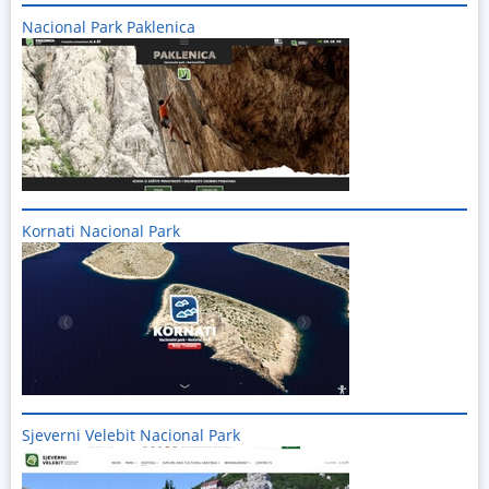
Nacional Park Paklenica
Imagine
Kornati Nacional Park
Imagine
Sjeverni Velebit Nacional Park
Imagine