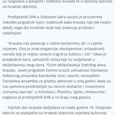
uz razgovore o povijesti i simbolici kravate te o njezinoj važnosti
za hrvatski identitet.
Predsjednik ZHR-a Slobodan Gera uputio je prisutnima
nekoliko prigodnih riječi, istaknuvši kako kravata nije tek modni
detalj, nego dio hrvatske duše koji povezuje prošlost i
sadašnjost.
“Kravata nas povezuje s našim korijenima, ali i s cijelim
svijetom. Ona je znak elegancije, dostojanstva i pripadnosti
narodu koji je svijetu ostavio trag kroz kulturu i stil,” rekao je
predjednik
Gera
, zahvalivši svima koji su sudjelovali u
obilježavanju ovog dana. “Osim obilježavanja Svetskog dana
kravate, ovom prigodom želimo izraziti zahvalnost članovima
folklornog ansambla Karaševka zora i starim, osnivačkim
članovima ansambla za plodnu aktivnost u ovoj godini, kada su
nas ponosno predstavljali na raznim domaćim i inozemnim
scenama, kao npr. u Konstanci, Ploieštiu, Splitu, Vinkovcima”,
naglasio je predsjednik ZHR-a na kraju svog govora.
Svjetski dan kravate obilježava se svake godine 18. listopada
kako bi se podsjetilo na hrvatski doprinos svjetskoj kulturnoj