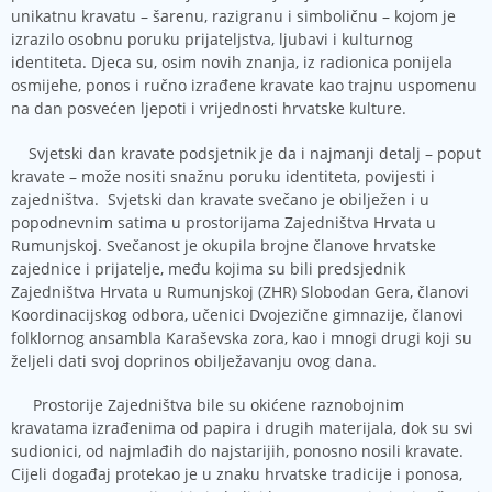
unikatnu kravatu – šarenu, razigranu i simboličnu – kojom je
izrazilo osobnu poruku prijateljstva, ljubavi i kulturnog
identiteta. Djeca su, osim novih znanja, iz radionica ponijela
osmijehe, ponos i ručno izrađene kravate kao trajnu uspomenu
na dan posvećen ljepoti i vrijednosti hrvatske kulture.
Svjetski dan kravate podsjetnik je da i najmanji detalj – poput
kravate – može nositi snažnu poruku identiteta, povijesti i
zajedništva. Svjetski dan kravate svečano je obilježen i u
popodnevnim satima u prostorijama Zajedništva Hrvata u
Rumunjskoj. Svečanost je okupila brojne članove hrvatske
zajednice i prijatelje, među kojima su bili predsjednik
Zajedništva Hrvata u Rumunjskoj (ZHR) Slobodan Gera, članovi
Koordinacijskog odbora, učenici Dvojezične gimnazije, članovi
folklornog ansambla Karaševska zora, kao i mnogi drugi koji su
željeli dati svoj doprinos obilježavanju ovog dana.
Prostorije Zajedništva bile su okićene raznobojnim
kravatama izrađenima od papira i drugih materijala, dok su svi
sudionici, od najmlađih do najstarijih, ponosno nosili kravate.
Cijeli događaj protekao je u znaku hrvatske tradicije i ponosa,