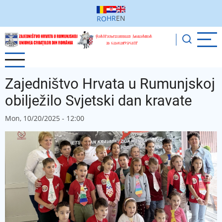
Skip
to
HR
EN
RO
main
content
Zajedništvo Hrvata u Rumunjskoj
obilježilo Svjetski dan kravate
Mon, 10/20/2025 - 12:00