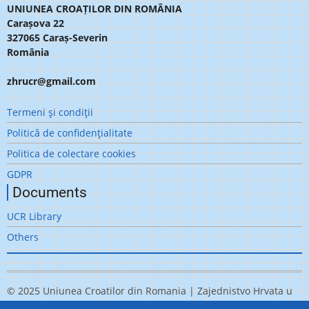
UNIUNEA CROAȚILOR DIN ROMÂNIA
Carașova 22
327065 Caraș-Severin
România
zhrucr@gmail.com
Meniu
Termeni şi condiţii
subsol
Politică de confidenţialitate
Politica de colectare cookies
GDPR
Documents
UCR Library
Others
© 2025 Uniunea Croatilor din Romania | Zajednistvo Hrvata u
Rumunjskoj, All rights reserved.