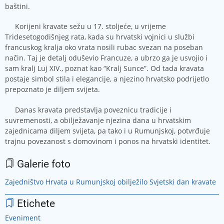
baštini.
Korijeni kravate sežu u 17. stoljeće, u vrijeme
Tridesetogodišnjeg rata, kada su hrvatski vojnici u službi
francuskog kralja oko vrata nosili rubac svezan na poseban
način. Taj je detalj oduševio Francuze, a ubrzo ga je usvojio i
sam kralj Luj XIV., poznat kao “Kralj Sunce”. Od tada kravata
postaje simbol stila i elegancije, a njezino hrvatsko podrijetlo
prepoznato je diljem svijeta.
Danas kravata predstavlja poveznicu tradicije i
suvremenosti, a obilježavanje njezina dana u hrvatskim
zajednicama diljem svijeta, pa tako i u Rumunjskoj, potvrđuje
trajnu povezanost s domovinom i ponos na hrvatski identitet.
Galerie foto
Zajedništvo Hrvata u Rumunjskoj obilježilo Svjetski dan kravate
Etichete
Eveniment