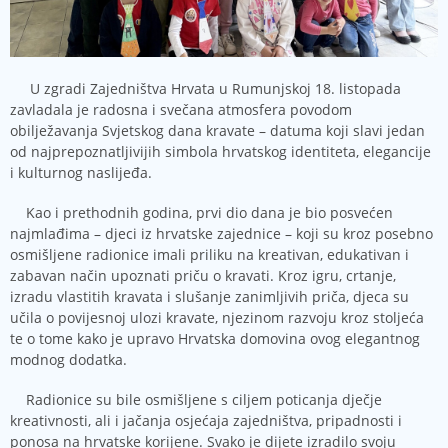
U zgradi Zajedništva Hrvata u Rumunjskoj 18. listopada
zavladala je radosna i svečana atmosfera povodom
obilježavanja Svjetskog dana kravate – datuma koji slavi jedan
od najprepoznatljivijih simbola hrvatskog identiteta, elegancije
i kulturnog naslijeđa.
Kao i prethodnih godina, prvi dio dana je bio posvećen
najmlađima – djeci iz hrvatske zajednice – koji su kroz posebno
osmišljene radionice imali priliku na kreativan, edukativan i
zabavan način upoznati priču o kravati. Kroz igru, crtanje,
izradu vlastitih kravata i slušanje zanimljivih priča, djeca su
učila o povijesnoj ulozi kravate, njezinom razvoju kroz stoljeća
te o tome kako je upravo Hrvatska domovina ovog elegantnog
modnog dodatka.
Radionice su bile osmišljene s ciljem poticanja dječje
kreativnosti, ali i jačanja osjećaja zajedništva, pripadnosti i
ponosa na hrvatske korijene. Svako je dijete izradilo svoju