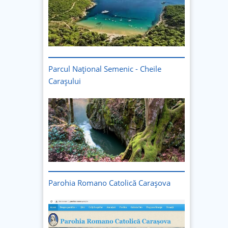
Parcul Național Semenic - Cheile
Carașului
Imagine
Parohia Romano Catolică Carașova