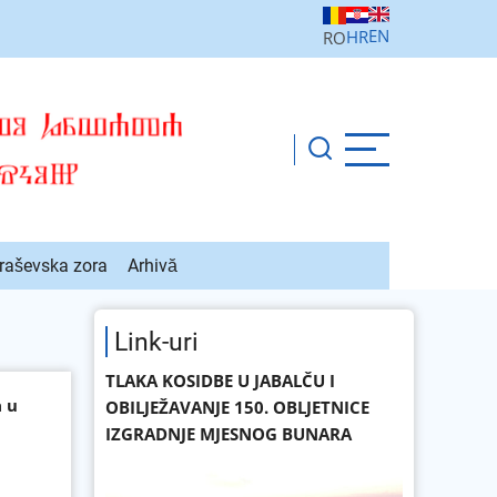
EN
HR
RO
raševska zora
Arhivă
Link-uri
TLAKA KOSIDBE U JABALČU I
a u
OBILJEŽAVANJE 150. OBLJETNICE
IZGRADNJE MJESNOG BUNARA