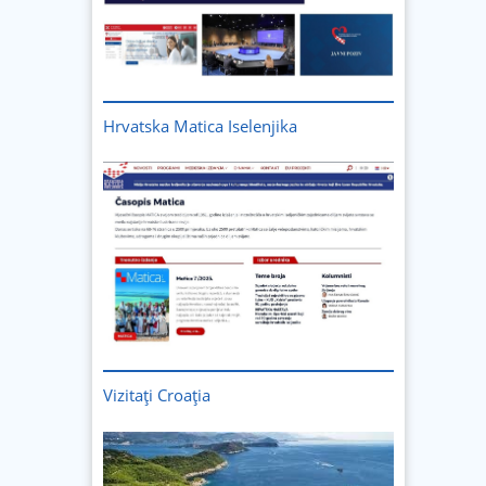
Hrvatska Matica Iselenjika
Vizitați
Croația