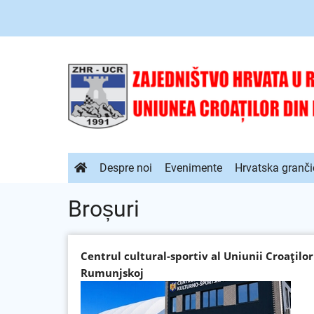
Sari
la
conținutul
principal
Navigare
Despre noi
Evenimente
Hrvatska granči
principală
Broșuri
Centrul cultural-sportiv al Uniunii Croațil
Rumunjskoj