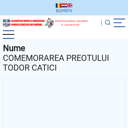
Sari
la
HR
EN
RO
conținutul
principal
Nume
COMEMORAREA PREOTULUI
TODOR CATICI