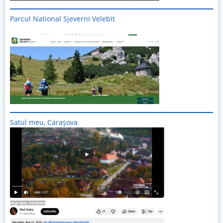
Parcul National Sjeverni Velebit
Imagine
Satul meu, Carașova