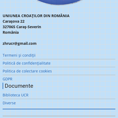
UNIUNEA CROAȚILOR DIN ROMÂNIA
Carașova 22
327065 Caraș-Severin
România
zhrucr@gmail.com
Meniu
Termeni şi condiţii
subsol
Politică de confidenţialitate
Politica de colectare cookies
GDPR
Documente
Biblioteca UCR
Diverse