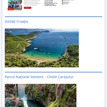
Vizitați
Croația
Parcul Național Semenic - Cheile Carașului
Imagine