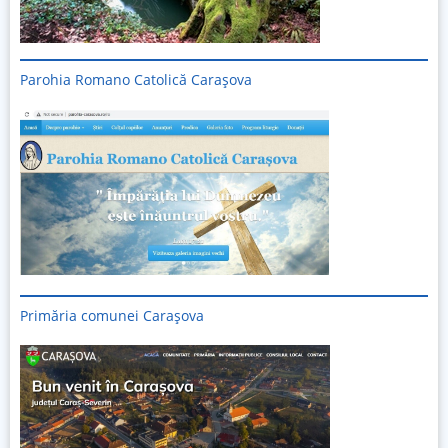
Parohia Romano Catolică Carașova
Primăria comunei Carașova