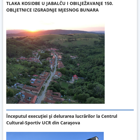
TLAKA KOSIDBE U JABALČU I OBILJEŽAVANJE 150.
OBLJETNICE IZGRADNJE MJESNOG BUNARA
Începutul execuției și delurarea lucrărilor la Centrul
Cultural-Sportiv UCR din Carașova