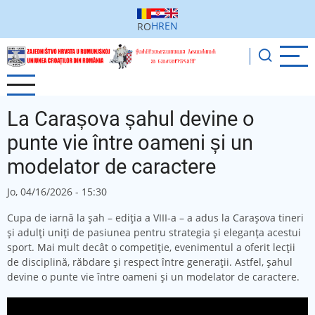
Sari
la
HR
EN
RO
conținutul
principal
La Carașova șahul devine o
punte vie între oameni și un
modelator de caractere
Jo, 04/16/2026 - 15:30
Cupa de iarnă la șah – ediția a VIII-a – a adus la Carașova tineri
și adulți uniți de pasiunea pentru strategia și eleganța acestui
sport. Mai mult decât o competiție, evenimentul a oferit lecții
de disciplină, răbdare și respect între generații. Astfel, șahul
devine o punte vie între oameni și un modelator de caractere.