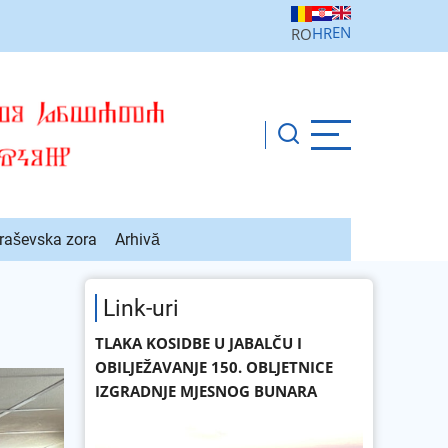
EN
HR
RO
raševska zora
Arhivă
Link-uri
TLAKA KOSIDBE U JABALČU I
OBILJEŽAVANJE 150. OBLJETNICE
IZGRADNJE MJESNOG BUNARA