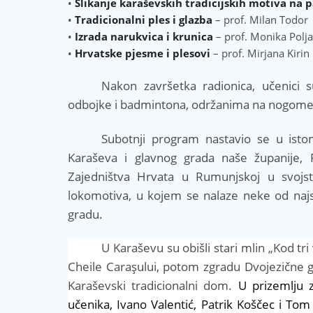
•
Slikanje karaševskih tradicijskih motiva n
•
Tradicionalni ples i glazba
– prof. Milan Todor
•
Izrada narukvica i krunica
– prof. Monika Polja
•
Hrvatske pjesme i plesovi
– prof. Mirjana Kirin
Nakon završetka radionica, učenici 
odbojke i badmintona, održanima na nogomet
Subotnji program nastavio se u isto
Karaševa i glavnog grada naše županije, R
Zajedništva Hrvata u Rumunjskoj u svojstv
lokomotiva, u kojem se nalaze neke od najs
gradu.
U Karaševu su obišli stari mlin „Kod 
Cheile Carașului, potom zgradu Dvojezične g
Karaševski tradicionalni dom.
U prizemlju 
učenika, Ivano Valentić, Patrik Koščec i To