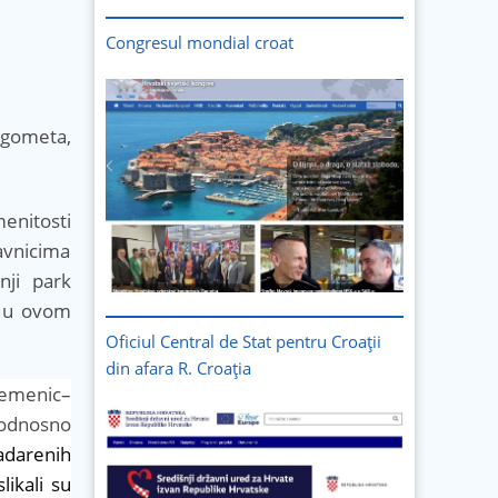
Congresul mondial croat
ogometa,
enitosti
avnicima
nji park
o u ovom
Oficiul Central de Stat pentru Croații
din afara R. Croația
Semenic–
 odnosno
adarenih
ikali su