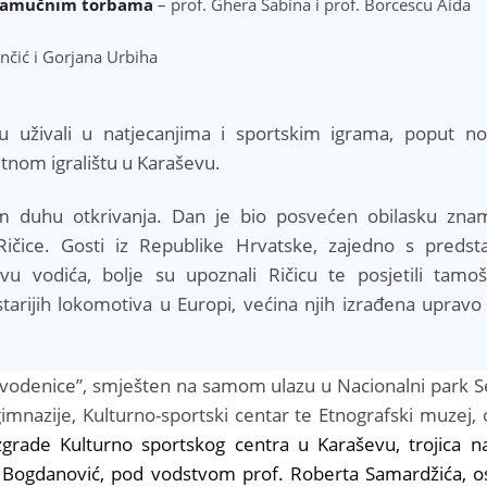
a pamučnim torbama
– prof. Ghera Sabina i prof. Borcescu Aida
nčić i Gorjana Urbiha
su uživali u natjecanjima i sportskim igrama, poput n
nom igralištu u Karaševu.
m duhu otkrivanja. Dan je bio posvećen obilasku znam
ičice. Gosti iz Republike Hrvatske, zajedno s predst
u vodića, bolje su upoznali Ričicu te posjetili tamoš
tarijih lokomotiva u Europi, većina njih izrađena uprav
tri vodenice”, smješten na samom ulazu u Nacionalni park 
imnazije, Kulturno-sportski centar te Etnografski muzej,
zgrade Kulturno sportskog centra u Karaševu, trojica n
m Bogdanović, pod vodstvom prof. Roberta Samardžića, osl