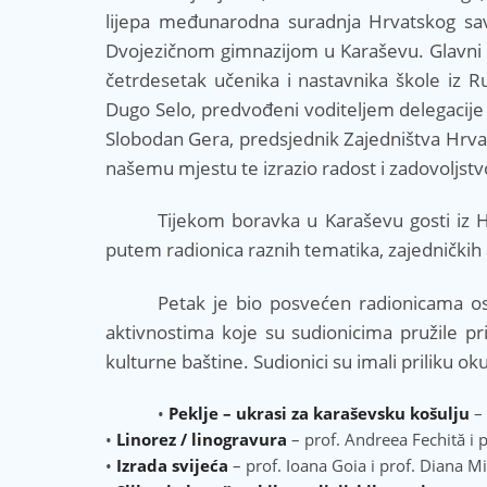
lijepa međunarodna suradnja Hrvatskog sa
Dvojezičnom gimnazijom u Karaševu. Glavni su
četrdesetak učenika i nastavnika škole iz R
Dugo Selo, predvođeni voditeljem delegaci
Slobodan Gera, predsjednik Zajedništva Hrvat
našemu mjestu te izrazio radost i zadovolj
Tijekom boravka u Karaševu gosti iz H
putem radionica raznih tematika, zajedničkih ak
Petak je bio posvećen radionicama osm
aktivnostima koje su sudionicima pružile pri
kulturne baštine. Sudionici su imali priliku oku
•
Peklje – ukrasi za karaševsku košulju
– 
•
Linorez / linogravura
– prof. Andreea Fechită i 
•
Izrada svijeća
– prof. Ioana Goia i prof. Diana Mi