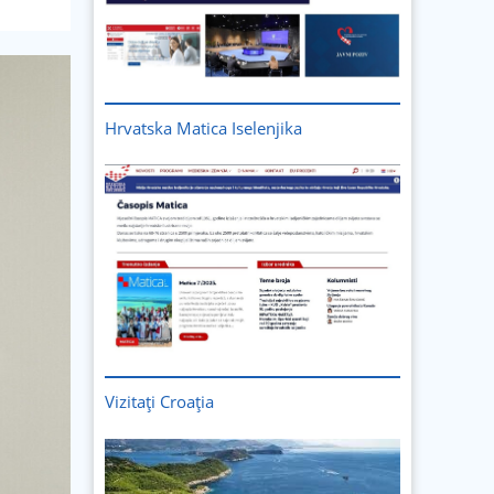
Hrvatska Matica Iselenjika
Vizitați
Croația