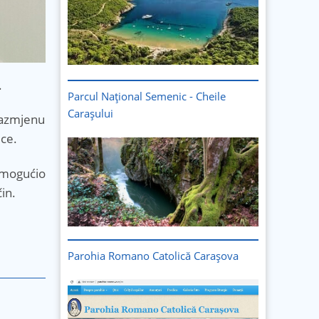
.
Parcul Național Semenic - Cheile
Carașului
razmjenu
ece.
Imagine
omogućio
in.
Parohia Romano Catolică Carașova