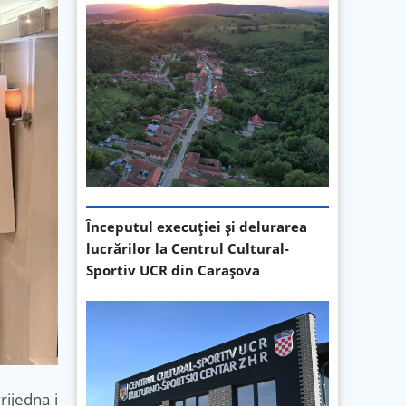
Începutul execuției și delurarea
lucrărilor la Centrul Cultural-
Sportiv UCR din Carașova
rijedna i