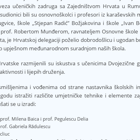
veza učeničkih zadruga sa Zajedništvom Hrvata u Rumu
dionici bili su osnovnoškolci i profesori iz karaševskih 
ugvice, škole „Stjepan Radić” Božjakovina i škole „Ivan B
je prof. Robertom Munđerom, ravnateljem Osnovne škole 
a, je Hrvatskoj delegaciji poželio dobrodošlicu i ugodan 
stvo upješnom međunarodnom suradnjom naših škola.
rvatske razmijenili su iskustva s učenicima Dvojezične g
tivnosti i lijepih druženja.
išljenima i vođenima od strane nastavnika školskih inst
godu istražiti različite umjetničke tehnike i elemente z
šati se u izradi:
prof. Milena Baica i prof. Pegulescu Delia
prof. Gabriela Rădulescu
cliuc