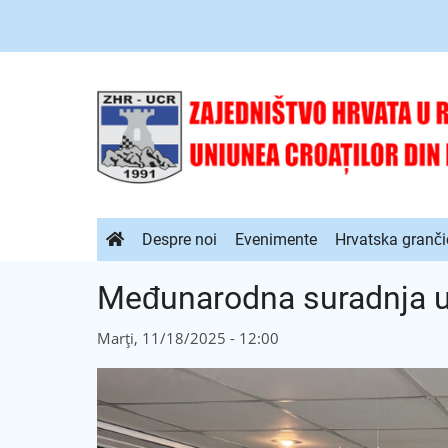
Sari
la
conținutul
principal
Navigare
Despre noi
Evenimente
Hrvatska granči
principală
Međunarodna suradnja u
Marți, 11/18/2025 - 12:00