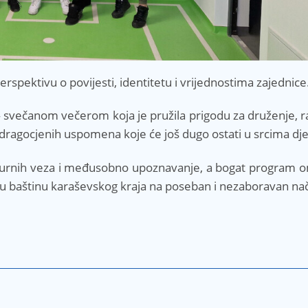
perspektivu o povijesti, identitetu i vrijednostima zajednice
 svečanom večerom koja je pružila prigodu za druženje, 
e dragocjenih uspomena koje će još dugo ostati u srcima dj
 kulturnih veza i međusobno upoznavanje, a bogat program 
dnu baštinu karaševskog kraja na poseban i nezaboravan nač