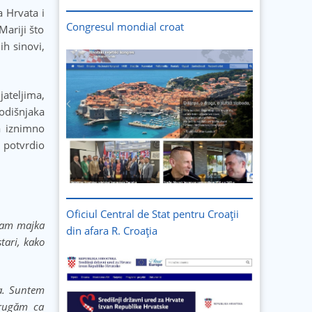
a Hrvata i
Congresul mondial croat
Mariji što
ih sinovi,
ateljima,
godišnjaka
a iznimno
m potvrdio
Oficiul Central de Stat pentru Croații
 sam majka
din afara R. Croația
tari, kako
ta. Suntem
 rugăm ca