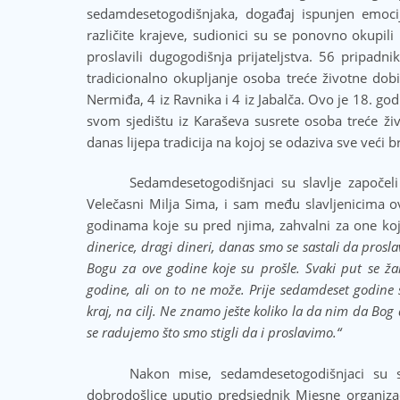
sedamdesetogodišnjaka, događaj ispunjen emocij
različite krajeve, sudionici su se ponovno okupili
proslavili dugogodišnja prijateljstva. 56 pripad
tradicionalno okupljanje osoba treće životne dobi,
Nermiđa, 4 iz Ravnika i 4 iz Jabalča. Ovo je 18. g
svom sjedištu iz Karaševa susrete osoba treće živ
danas lijepa tradicija na kojoj se odaziva sve veći br
Sedamdesetogodišnjaci su slavlje započel
Velečasni Milja Sima, i sam među slavljenicima ov
godinama koje su pred njima, zahvalni za one koje
dinerice, dragi dineri, danas smo se sastali da pros
Bogu za ove godine koje su prošle. Svaki put se ža
godine, ali on to ne može. Prije sedamdeset godine
kraj, na cilj. Ne znamo ješte koliko la da nim da Bog d
se radujemo što smo stigli da i proslavimo.“
Nakon mise, sedamdesetogodišnjaci su se
dobrodošlice uputio predsjednik Mjesne organizac