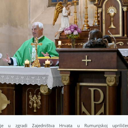
e u zgradi Zajedništva Hrvata u Rumunjskoj upriliče