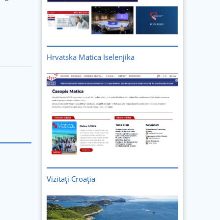
Hrvatska Matica Iselenjika
Vizitați
Croația