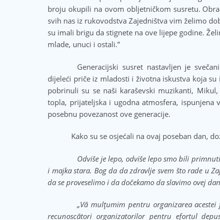
broju okupili na ovom obljetničkom susretu. Obraća
svih nas iz rukovodstva Zajedništva vim želimo dob
su imali brigu da stignete na ove lijepe godine. Že
mlade, unuci i ostali.”
Generacijski susret nastavljen je svečan
dijeleći priče iz mladosti i životna iskustva koja 
pobrinuli su se naši karaševski muzikanti, Mikul,
topla, prijateljska i ugodna atmosfera, ispunjena 
posebnu povezanost ove generacije.
Kako su se osjećali na ovaj poseban dan, do
Odviše je lepo, odviše lepo smo bili primnu
i majka stara. Bog da da zdravlje svem što rade u Zaj
da se proveselimo i da dočekamo da slavimo ovej dan
„Vă mulțumim pentru organizarea acestei f
recunoscători organizatorilor pentru efortul de