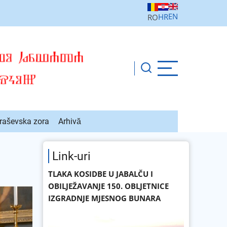
EN
HR
RO
raševska zora
Arhivă
Link-uri
TLAKA KOSIDBE U JABALČU I
OBILJEŽAVANJE 150. OBLJETNICE
IZGRADNJE MJESNOG BUNARA