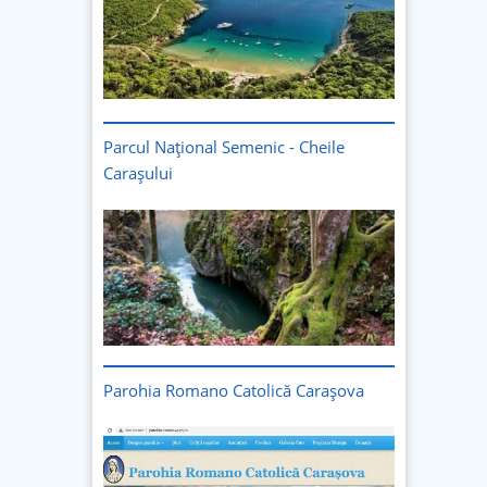
Parcul Național Semenic - Cheile
Carașului
Imagine
Parohia Romano Catolică Carașova