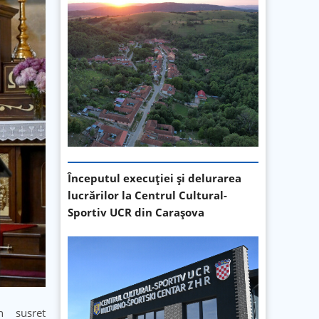
Începutul execuției și delurarea
lucrărilor la Centrul Cultural-
Sportiv UCR din Carașova
n susret