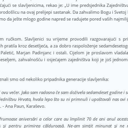
jući se slavljenicima, rekao je: „U ime predsjednika Zajedništv
rodošlicu na ovaj prelijepi sastanak. Da zahvalimo Bogu i Svetoj 
limo da ješte mlogo godine napred se radujete pored vaših najmilij
im ručkom. Slavljenici su vrijeme provodili razgovarajući s prij
su ih pratila kroz desetljeća, a za dobro raspoloženje sedamdeseto
 Paletić, Marjan Padinjanc i ostali. Cijelom je proslavom vladal
veseljem, zahvalnošću i osjećajem zajedništva koji je još jedno
znali smo od nekoliko pripadnika generacije slavljenika:
ti ovu večer. Jako sam radosna če sam doživela sedamdeset godine i
edništvu Hrvata, hvala lepo što su ni primnuli i upoštovali nas ovi s
. -
Ana Paun, Karaševo.
rumoase aniversări a celor care au împlinit 70 de ani anul aces
pus și pentru primirea călduroasă. Ne-am simțit minunat și ne