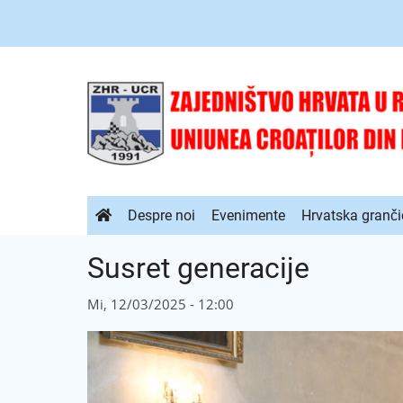
Sari
la
conținutul
principal
Navigare
Despre noi
Evenimente
Hrvatska granči
principală
Susret generacije
Mi, 12/03/2025 - 12:00