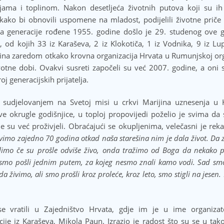
ama i toplinom. Nakon desetljeća životnih putova koji su ih
 kako bi obnovili uspomene na mladost, podijelili životne priče
nika generacije rođene 1955. godine došlo je 29. studenog ove 
 od kojih 33 iz Karaševa, 2 iz Klokotiča, 1 iz Vodnika, 9 iz Lu
odina zaredom otkako krovna organizacija Hrvata u Rumunjskoj or
otne dobi. Ovakvi susreti započeli su već 2007. godine, a oni s
oj generacijskih prijatelja.
i sudjelovanjem na Svetoj misi u crkvi Marijina uznesenja u 
e okrugle godišnjice, u toploj propovijedi poželio je svima da 
 su već proživjeli. Obraćajući se okupljenima, velečasni je rek
lavimo zajedno 70 godina otkad naša starešina nim je dala život. Da
limo če su prošle odviše živo, onda tražimo od Boga da nekako p
 smo pošli jednim putem, za kojeg nesmo znali kamo vodi. Sad smo
a živimo, ali smo prošli kroz proleće, kroz leto, smo stigli na jesen.
 vratili u Zajedništvo Hrvata, gdje im je u ime organizato
ije iz Karaševa, Mikola Paun. Izrazio je radost što su se u tak