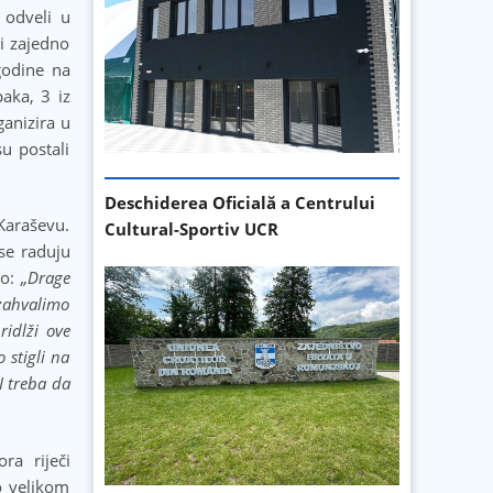
 odveli u
 i zajedno
godine na
paka, 3 iz
ganizira u
u postali
Deschiderea Oficială a Centrului
Karaševu.
Cultural-Sportiv UCR
se raduju
ao:
„Drage
 zahvalimo
ridlži ove
 stigli na
 I treba da
ra riječi
o velikom