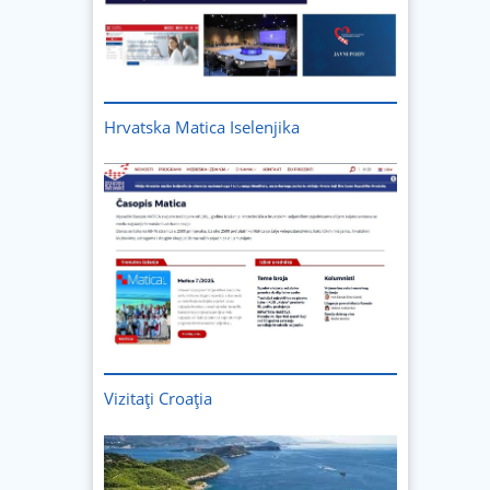
Hrvatska Matica Iselenjika
Vizitați
Croația