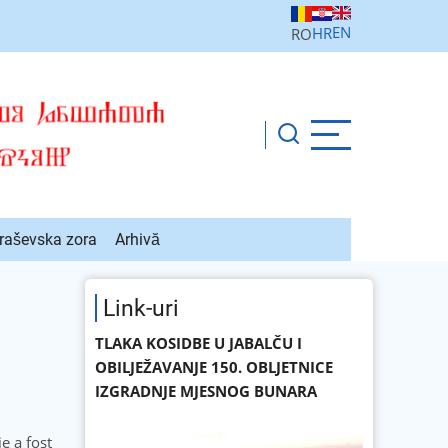
EN
HR
RO
raševska zora
Arhivă
Link-uri
TLAKA KOSIDBE U JABALČU I
OBILJEŽAVANJE 150. OBLJETNICE
IZGRADNJE MJESNOG BUNARA
e a fost