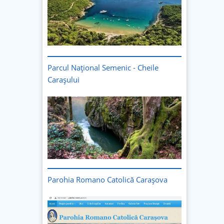
Parcul Național Semenic - Cheile
Carașului
Imagine
Parohia Romano Catolică Carașova