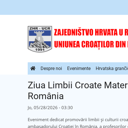
Sari
la
conținutul
principal
Navigare
Despre noi
Evenimente
Hrvatska granči
principală
Ziua Limbii Croate Mater
România
Jo, 05/28/2026 - 03:30
Eveniment dedicat promovării limbii și culturii croa
ambasadorului Croației în România, a profesorilor d