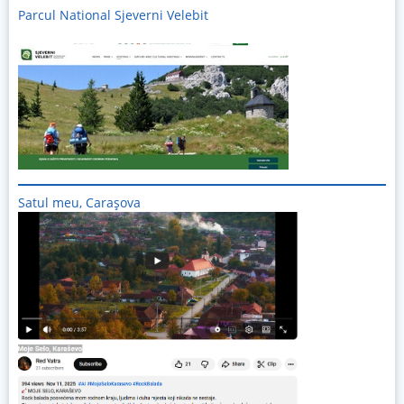
Parcul National Sjeverni Velebit
Imagine
Satul meu, Carașova