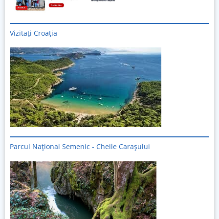
Vizitați
Croația
Parcul Național Semenic - Cheile Carașului
Imagine