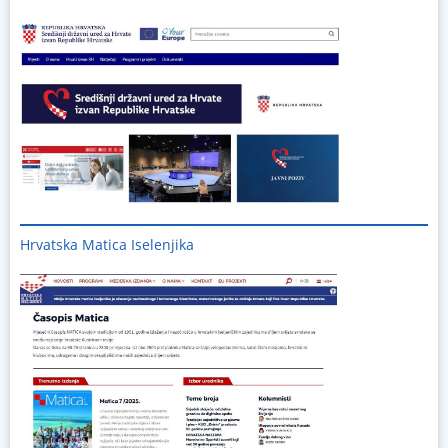
Hrvatska Matica Iselenjika