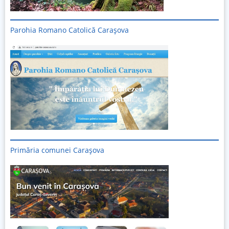
Parohia Romano Catolică Carașova
Primăria comunei Carașova