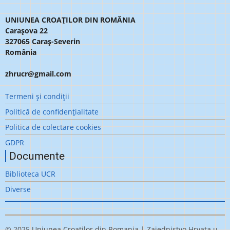
UNIUNEA CROAȚILOR DIN ROMÂNIA
Carașova 22
327065 Caraș-Severin
România
zhrucr@gmail.com
Meniu
Termeni şi condiţii
subsol
Politică de confidenţialitate
Politica de colectare cookies
GDPR
Documente
Biblioteca UCR
Diverse
© 2025 Uniunea Croatilor din Romania | Zajednistvo Hrvata u